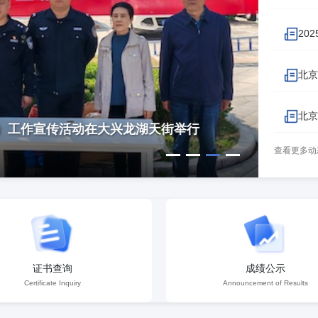
进
20
北京
新闻要
北京
）工作宣传活动在大兴龙湖天街举行
MALL
查看更多动
证书查询
成绩公示
Certificate Inquiry
Announcement of Results