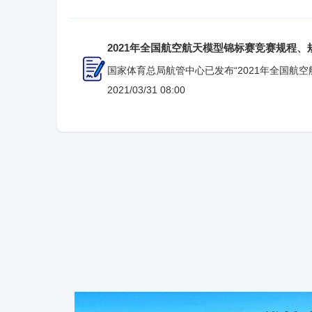
有广泛群众基础，各类模型赛事活动受到爱好者
环境、丰富的旅游资源，延庆区模型运动吸引了
中，特别是航空模型主题活动蓬勃发展，有关培训产业日
2021年全国航空航天模型锦标赛竞赛规程、
们要依托世葡园的一流生态环境，持
国家体育总局航管中心已发布“2021年全国航空航
国青少年航空航天模型锦标赛竞赛”规程、规则。 2021年全国航空航天
2021/03/31 08:00
锦标赛竞赛规程、规
则： http://www.sport.gov.cn/hgzx/n15154/c983145/
国青少年航空航天模型锦标赛竞赛规程、规则：http