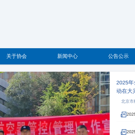
关于协会
新闻中心
公告公示
202
动在大
北京市航
天街向市
活动。发
20
问题进行
意义。《
20
是协会全