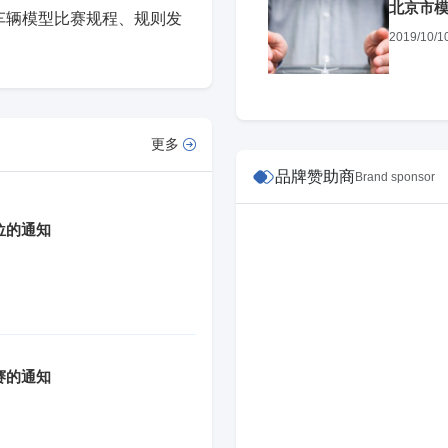
北京市模
车辆模型比赛规程、规则发
管控公共
2019/10/1
更多
品牌赞助商
Brand sponsor
位的通知
赛的通知