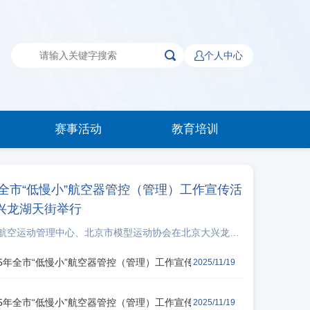
个人中心
赛事活动
教育培训
5年全市“低慢小”航空器管控（管理）工作宣传活
兴龙湖天街举行
空运动管理中心、北京市模型运动协会在北京大兴龙湖
民发放“低慢小”公共安全手册，属地相关单位参与本次宣传
放过程中对大家提出放飞无人驾驶航空器的地点和安全等
25年全市“低慢小”航空器管控（管理）工作宣传活动在大兴凯德MALL举行
2025/11/19
详细解答，宣讲首都地区“低慢小”航空器及低空安全的重要
2025年全市“低慢小”航空器管控（管理）工作宣传活动》
25年全市“低慢小”航空器管控（管理）工作宣传活动在北京荟聚举行
2025/11/19
年开展“低慢小”专项管控公共安全培训工作中重点内容。走