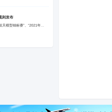
广泛关注。依托良好的生态
越来越多的爱好者参与其
渐成熟。 “今后，我
规则发布
天模型锦标赛”、“2021年全
模型
content.html 2021年全
://ww