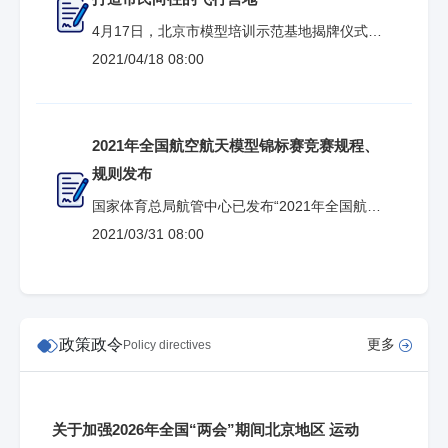
4月17日，北京市模型培训示范基地揭牌仪式在
北京延庆世界葡萄博览园举办。 近年来，在北
2021/04/18 08:00
京市体育总会指导下，航空航天模型比赛项目
在北京已具有广泛群众基础，各类模型赛事活
动受到爱好者广泛关注。依托良好的生态环
2021年全国航空航天模型锦标赛竞赛规程、
境、丰富的旅游资源，延庆区模型运动吸引了
规则发布
越来越多的爱好者参与其中，特别是航空模型
国家体育总局航管中心已发布“2021年全国航空
主题活动蓬勃发展，有关培训产业日渐成熟。
航天模型锦标赛”、“2021年全国青少年航空航
2021/03/31 08:00
“今后，我们要依托世葡园的一流生态环境，持
天模型锦标赛竞赛”规程、规则。 2021年全国
航空航天模型锦标赛竞赛规程、规
则： http://www.sport.gov.cn/hgzx/n15154/c98
政策政令
更多
Policy directives
3145/content.html 2021年全国青少年航空航天
模型锦标赛竞赛规程、规则：http://ww
关于加强2026年全国“两会”期间北京地区 运动